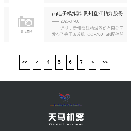
家海關總署、相關行業協會、國內外...
pg电子模拟器:贵州盘江精煤股份
有限公司发布破碎机配件采购公
—— 2026-07-06
告
近期，贵州盘江精煤股份有限公司
发布了关于破碎机TCCF700TSN配件的
询比采购公告。这一消息引...
<<
<
4
5
6
7
>
>>