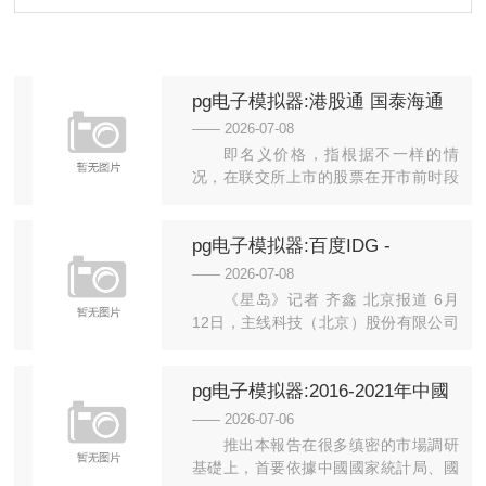
pg电子模拟器:港股通 国泰海通
证券官方网站
—— 2026-07-08
即名义价格，指根据不一样的情
况，在联交所上市的股票在开市前时段
的参考平衡价格、在持续交易时段的
买...
pg电子模拟器:百度IDG -
OFweek智能汽车网
—— 2026-07-08
《星岛》记者 齐鑫 北京报道 6月
12日，主线科技（北京）股份有限公司
（下称“主线科技”）向港交...
pg电子模拟器:2016-2021年中國
藥材破坏機市場远景及投資發展
—— 2026-07-06
戰略研讨報告
推出本報告在很多缜密的市場調研
基礎上，首要依據中國國家統計局、國