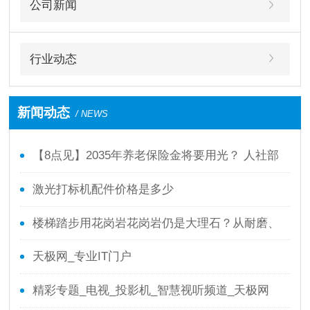
公司新闻
行业动态
新闻动态
/ NEWS
【8点见】2035年养老保险金将要用光？ 人社部
回应了！
激光打标机配件价格是多少
楼梯踏步用花岗岩花岗岩仍是大理石？从耐磨、
防滑、本钱全面剖析
天极网_专业IT门户
精彩专题_电视_投影机_智慧视听频道_天极网