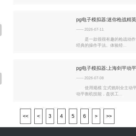
pg电子模拟器:迷你枪战精
置菜单 v1071-咕咕猪
—— 2026-07-11
是一款很很有趣的枪战动作
经典的操作手法。体验经...
pg电子模拟器:上海剑平动
—— 2026-07-08
使用规模 立式铣削全主动
动平衡机技能，盘状工...
<<
<
3
4
5
6
>
>>