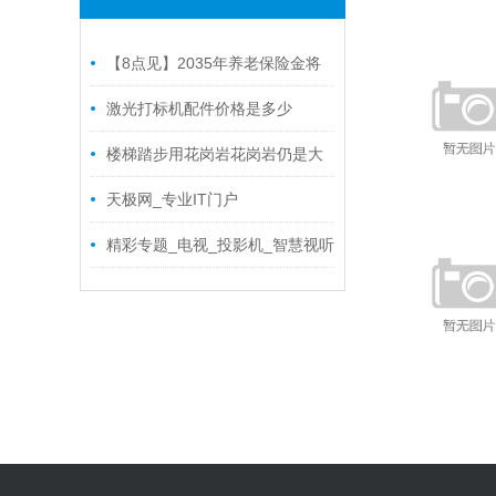
【8点见】2035年养老保险金将
要用光？ 人社部回应了！
激光打标机配件价格是多少
楼梯踏步用花岗岩花岗岩仍是大
理石？从耐磨、防滑、本钱全面剖
天极网_专业IT门户
析
精彩专题_电视_投影机_智慧视听
频道_天极网