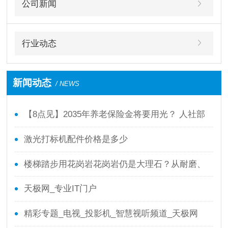
公司新闻
行业动态
新闻动态
/ NEWS
【8点见】2035年养老保险金将要用光？ 人社部
回应了！
激光打标机配件价格是多少
楼梯踏步用花岗岩花岗岩仍是大理石？从耐磨、
防滑、本钱全面剖析
天极网_专业IT门户
精彩专题_电视_投影机_智慧视听频道_天极网