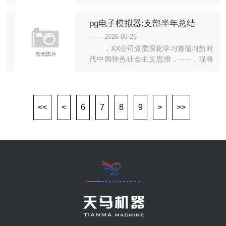
控制在3000字左右，其中“成绩...
pg电子模拟器:支部半年总结
Word模板下载
—— 2026-06-25
，XX公司党委深化学习遵循习新时
代中国特色社会主义思维，······，现将
相关作业 （...
<<
<
6
7
8
9
>
>>