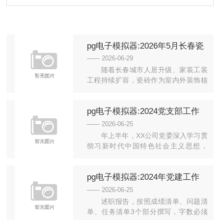
pg电子模拟器:2026年5月长春瓷
砖品牌推荐指南：超白坯瓷砖岩
—— 2026-06-29
板质感砖木纹砖金丝绒公司优
随着长春城市人居升级、家装工装
选！
工程持续扩容，瓷砖作为室内外装饰核
心主材，品类迭代速度不断加快，超...
pg电子模拟器:2024党支部工作
总结Word模板下载
—— 2026-06-25
年上半年，XX公司党委深入学习贯
彻习新时代中国特色社会主义思想，
······，现将相关 ...
pg电子模拟器:2024年党建工作
Word模板下载
—— 2026-06-25
述职报告，按照成绩清单、问题清
单、任务清单3个部分撰写，字数必须