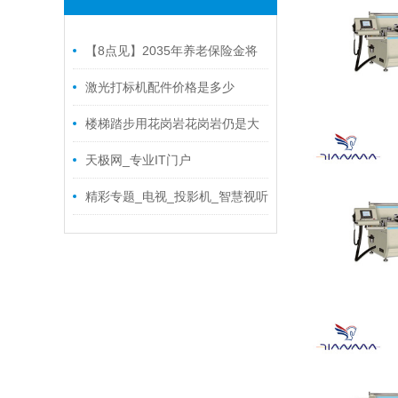
【8点见】2035年养老保险金将
要用光？ 人社部回应了！
激光打标机配件价格是多少
楼梯踏步用花岗岩花岗岩仍是大
理石？从耐磨、防滑、本钱全面剖
天极网_专业IT门户
析
精彩专题_电视_投影机_智慧视听
频道_天极网