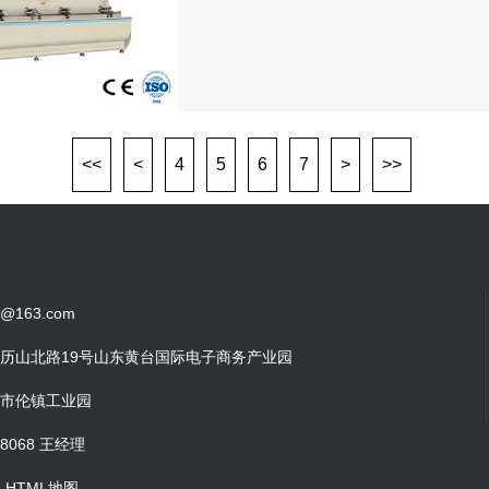
<<
<
4
5
6
7
>
>>
88@163.com
历山北路19号山东黄台国际电子商务产业园
市伦镇工业园
58068 王经理
图
HTML地图