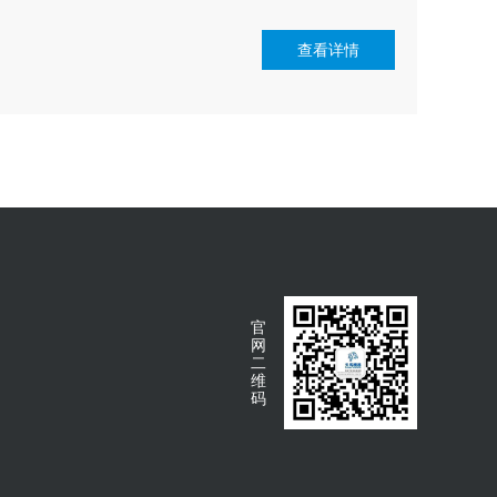
查看详情
官
网
二
维
码