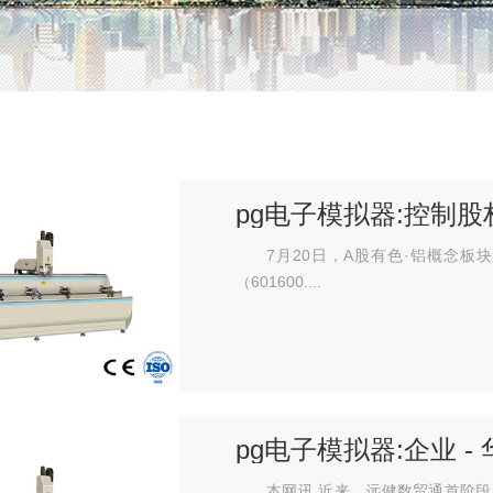
pg电子模拟器:控制
直线%
7月20日，A股有色·铝概念
（601600....
pg电子模拟器:企业 -
本网讯 近来，远健数贸通首阶段