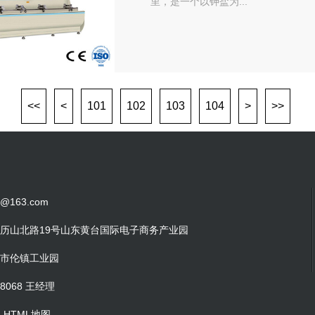
里，是一个以钾盐为...
<<
<
101
102
103
104
>
>>
88@163.com
历山北路19号山东黄台国际电子商务产业园
市伦镇工业园
58068 王经理
图
HTML地图