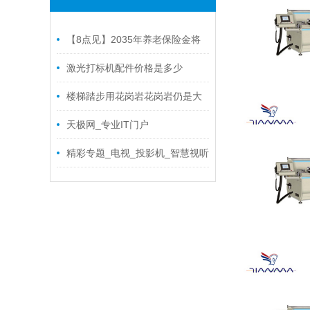
【8点见】2035年养老保险金将
要用光？ 人社部回应了！
激光打标机配件价格是多少
楼梯踏步用花岗岩花岗岩仍是大
理石？从耐磨、防滑、本钱全面剖
天极网_专业IT门户
析
精彩专题_电视_投影机_智慧视听
频道_天极网