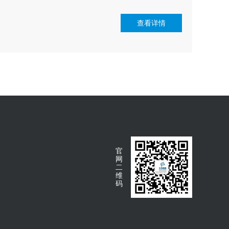
查看详情
官
网
二
维
码