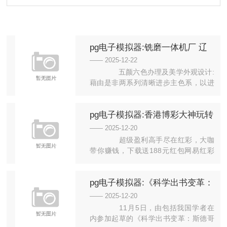
pg电子模拟器:铣磨一体机厂 辽
宁铣磨一体机 誉鑫机械一机兩用
—— 2025-12-22
五颜六色办理及美学外观设计:
藉由是非两系列清晰进步主色系，以进
步机械铸件与板金清楚， 进步...
pg电子模拟器:香港博彩大神玩转
国内足彩!近11中10 中7200倍赚
—— 2025-12-20
疯
超级盈利高手尽在红彩，大咖
带你赚钱，下载送188元红包网易红彩
APP 网易红彩推出PC端，...
pg电子模拟器:《科学出书变革：
斯德哥尔摩宣言》发布
—— 2025-12-20
11月5日，由包括我国学者在
内参加起草的《科学出书变革：斯德哥