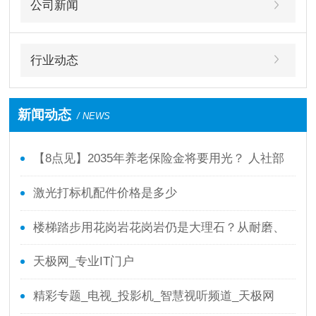
公司新闻
行业动态
新闻动态
/ NEWS
【8点见】2035年养老保险金将要用光？ 人社部
回应了！
激光打标机配件价格是多少
楼梯踏步用花岗岩花岗岩仍是大理石？从耐磨、
防滑、本钱全面剖析
天极网_专业IT门户
精彩专题_电视_投影机_智慧视听频道_天极网