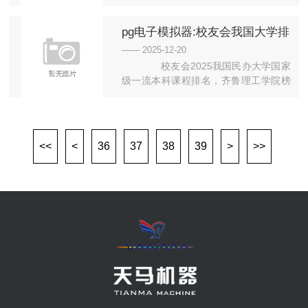
尔摩宣言》（以下简称《宣言》），
在...
pg电子模拟器:校友会我国大学排
名艾瑞深
—— 2025-12-20
校友会2025我国民办大学国家
级一流本科课程排名，齐鲁理工学院榜
首，福州外语外贸学院、长春财经学...
<<
<
36
37
38
39
>
>>