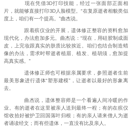
现在凭借3D打印技能，经过一张面部正面相
片，就能够直接打印3D人脸模型。“在复原逝者相貌类似
度上，咱们有一个提高。”曲杰说。
跟着殡仪业的开展，遗体修正整容的资料愈加
现代化，办法愈加多元。曲杰说：“现在，用硅胶制成面
皮，上完妆跟真实的肤质比较挨近。咱们也结合制造蜡
像的办法，需求时帮逝者植眉、植发、植胡须，愈加提
高真实感。”
遗体修正师也可根据亲属要求，参照逝者生前
最美形象进行遗体“塑形建模”，让逝者以最好的形象离
去。
曲杰说，遗体整容师是一个看遍人间冷暖的作
业。有的逝者在这里被亲人送到最终一程；有的在殡仪
馆收拾好被护卫回国落叶归根；有的亲人请来僧人为逝
者诵读经文；而有些遗体，一直没有比及亲人。