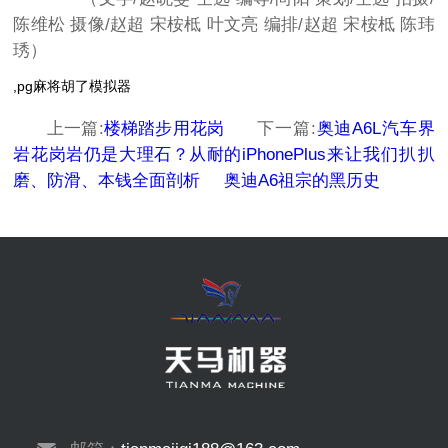
陈维松 摄像/赵超 宋桉柢 叶文亮 编排/赵超 宋桉柢 陈玮
琇）
,pg麻将胡了模拟器
上一篇:
楼梯踏步用花岗
下一篇:
奥迪A6L汽车界
岩花岗岩仍是大理石？从耐
的iPhonePlus来让我们扒扒
磨、防滑、本钱全面剖析
奥迪A6祖宗的黑历史