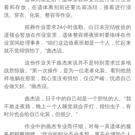
看和存放，在遗体离别前还要出箱冻结，接着进行清
洗、穿衣、化装、整容等作业。
殡葬作业需求24小时值勤。白日未完结收拾的
遗领会暂放在作业室里，遗体整容师夜班时要络绎在作
业室间处理事务。“咱们这边值夜班都是一个人，忙起来
就不觉得惧怕了。”曲杰说。
这份作业关于曲杰来说并不是特别需求过多地
战胜惊骇。“第一次操作，是为一位老者化装。看到他慈
祥地躺在那里，我心里没有惧怕，仅仅严峻，忧虑自己
会做欠好。”曲杰说。
曲杰说，日子中的自己却是一个胆怯的人。“我
不敢走夜路，晚上一个人睡觉就会开灯，很怕虫子，有
时分也会给自己化装，但很少。”
作业中的曲杰专业而仔细，对每一具遗体的服
务都精雕细镂。“作业的时分不会多想，更不会增加个人