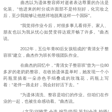
曲杰以为遗体整容师对逝者表达尊重的办法是
化装。“他进来的时分或许面部不是特别好，化完妆之
后，至少我能够让他慈祥地脱离这样一个国际”。
“我觉得作业今后，对很多事儿看得开。家人、
朋友也以为我从忧心如焚变得达观开畅了许多。”曲杰
说。
2012年，五位年青80后女孩组成的“青清女子整
容班”建立，曲杰作为班长带领团队作业。
在曲杰的回忆中，“青清女子整容班”曾为一位80
多岁的老奶奶整容。在收拾遗体盖单时，她发现一个小
药瓶里插着一朵赤色手绢叠成的玫瑰花，药瓶上写
着：“老伴一路走好，我会好好活下去。”
“为遗体清洗、整容是咱们的作业。但咱们在作
业的一起，也被生命感动着。”曲杰说。
（文字/赵晓雯 仝选 编导/尚阳 策划/仝选 拍摄/