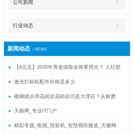
公司新闻
行业动态
新闻动态
/ NEWS
【8点见】2035年养老保险金将要用光？ 人社部
回应了！
激光打标机配件价格是多少
楼梯踏步用花岗岩花岗岩仍是大理石？从耐磨、
防滑、本钱全面剖析
天极网_专业IT门户
精彩专题_电视_投影机_智慧视听频道_天极网