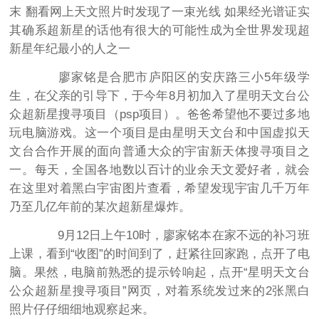
末 翻看网上天文照片时发现了一束光线 如果经光谱证实
其确系超新星的话他有很大的可能性成为全世界发现超
新星年纪最小的人之一
廖家铭是合肥市庐阳区的安庆路三小5年级学
生，在父亲的引导下，于今年8月初加入了星明天文台公
众超新星搜寻项目（psp项目）。爸爸希望他不要过多地
玩电脑游戏。这一个项目是由星明天文台和中国虚拟天
文台合作开展的面向普通大众的宇宙新天体搜寻项目之
一。每天，全国各地数以百计的业余天文爱好者，就会
在这里对着黑白宇宙图片查看，希望发现宇宙几千万年
乃至几亿年前的某次超新星爆炸。
9月12日上午10时，廖家铭本在家不远的补习班
上课，看到“收图”的时间到了，赶紧往回家跑，点开了电
脑。果然，电脑前熟悉的提示铃响起，点开“星明天文台
公众超新星搜寻项目”网页，对着系统发过来的2张黑白
照片仔仔细细地观察起来。