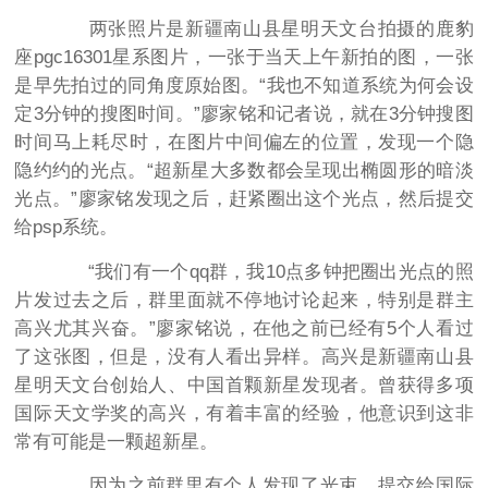
两张照片是新疆南山县星明天文台拍摄的鹿豹
座pgc16301星系图片，一张于当天上午新拍的图，一张
是早先拍过的同角度原始图。“我也不知道系统为何会设
定3分钟的搜图时间。”廖家铭和记者说，就在3分钟搜图
时间马上耗尽时，在图片中间偏左的位置，发现一个隐
隐约约的光点。“超新星大多数都会呈现出椭圆形的暗淡
光点。”廖家铭发现之后，赶紧圈出这个光点，然后提交
给psp系统。
“我们有一个qq群，我10点多钟把圈出光点的照
片发过去之后，群里面就不停地讨论起来，特别是群主
高兴尤其兴奋。”廖家铭说，在他之前已经有5个人看过
了这张图，但是，没有人看出异样。高兴是新疆南山县
星明天文台创始人、中国首颗新星发现者。曾获得多项
国际天文学奖的高兴，有着丰富的经验，他意识到这非
常有可能是一颗超新星。
因为之前群里有个人发现了光束，提交给国际