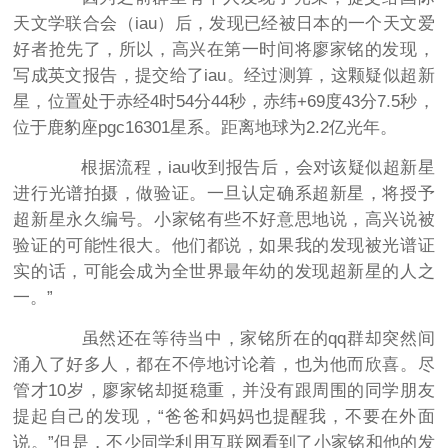
天文学联合会（iau）后，发现已经被日本的一个天文爱
好者抢先了，所以，高兴在第一时间将廖家铭的发现，
写成英文报告，提交给了iau。经过测算，这颗疑似超新
星，位置处于赤经4时54分44秒，赤纬+69度43分7.5秒，
位于鹿豹座pgc16301星系。距离地球为2.2亿光年。
根据流程，iau收到报告后，会对该疑似超新星
进行光谱拍摄，做验证。一旦认定确系超新星，将授予
超新星永久编号。小家铭有些不好意思地说，高兴说被
验证的可能性很大。他们都说，如果我的发现被光谱证
实的话，可能会成为全世界最年幼的发现超新星的人之
一。”
虽然还在等待当中，家铭所在的qq群却突然间
涌入了好多人，都在不停地讨论着，也为他而欣喜。尽
管才10岁，廖家铭却挺稳重，并没有跟周围的同学朋友
提起自己的发现，“爸爸和妈妈也提醒我，不要在外面
说。”但是，不少同学利用互联网看到了小家铭和他的发