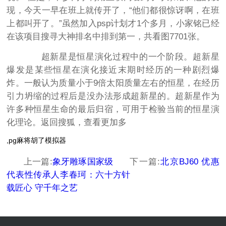
现，今天一早在班上就传开了，“他们都很惊讶啊，在班
上都叫开了。”虽然加入psp计划才1个多月，小家铭已经
在该项目搜寻大神排名中排到第一，共看图7701张。
超新星是恒星演化过程中的一个阶段。超新星
爆发是某些恒星在演化接近末期时经历的一种剧烈爆
炸。一般认为质量小于9倍太阳质量左右的恒星，在经历
引力坍缩的过程后是没办法形成超新星的。超新星作为
许多种恒星生命的最后归宿，可用于检验当前的恒星演
化理论。返回搜狐，查看更加多
,pg麻将胡了模拟器
上一篇:
象牙雕琢国家级
下一篇:
北京BJ60 优惠
代表性传承人李春珂：六十
方针
载匠心 守千年之艺